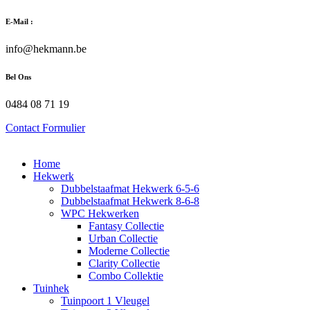
Zum
E-Mail :
Inhalt
wechseln
info@hekmann.be
Bel Ons
0484 08 71 19
Contact Formulier
Home
Hekwerk
Dubbelstaafmat Hekwerk 6-5-6
Dubbelstaafmat Hekwerk 8-6-8
WPC Hekwerken
Fantasy Collectie
Urban Collectie
Moderne Collectie
Clarity Collectie
Combo Collektie
Tuinhek
Tuinpoort 1 Vleugel