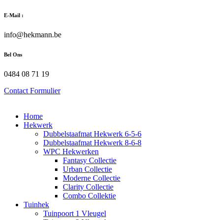
Zum
E-Mail :
Inhalt
wechseln
info@hekmann.be
Bel Ons
0484 08 71 19
Contact Formulier
Home
Hekwerk
Dubbelstaafmat Hekwerk 6-5-6
Dubbelstaafmat Hekwerk 8-6-8
WPC Hekwerken
Fantasy Collectie
Urban Collectie
Moderne Collectie
Clarity Collectie
Combo Collektie
Tuinhek
Tuinpoort 1 Vleugel