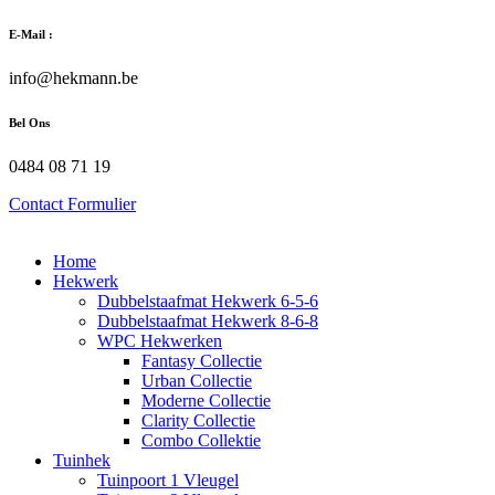
Zum
E-Mail :
Inhalt
wechseln
info@hekmann.be
Bel Ons
0484 08 71 19
Contact Formulier
Home
Hekwerk
Dubbelstaafmat Hekwerk 6-5-6
Dubbelstaafmat Hekwerk 8-6-8
WPC Hekwerken
Fantasy Collectie
Urban Collectie
Moderne Collectie
Clarity Collectie
Combo Collektie
Tuinhek
Tuinpoort 1 Vleugel