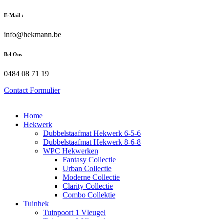
Zum
E-Mail :
Inhalt
wechseln
info@hekmann.be
Bel Ons
0484 08 71 19
Contact Formulier
Home
Hekwerk
Dubbelstaafmat Hekwerk 6-5-6
Dubbelstaafmat Hekwerk 8-6-8
WPC Hekwerken
Fantasy Collectie
Urban Collectie
Moderne Collectie
Clarity Collectie
Combo Collektie
Tuinhek
Tuinpoort 1 Vleugel