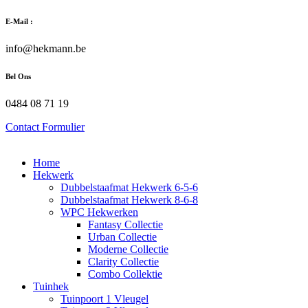
Zum
E-Mail :
Inhalt
wechseln
info@hekmann.be
Bel Ons
0484 08 71 19
Contact Formulier
Home
Hekwerk
Dubbelstaafmat Hekwerk 6-5-6
Dubbelstaafmat Hekwerk 8-6-8
WPC Hekwerken
Fantasy Collectie
Urban Collectie
Moderne Collectie
Clarity Collectie
Combo Collektie
Tuinhek
Tuinpoort 1 Vleugel