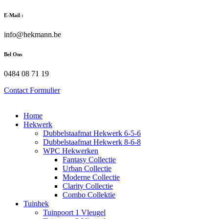
Zum
E-Mail :
Inhalt
wechseln
info@hekmann.be
Bel Ons
0484 08 71 19
Contact Formulier
Home
Hekwerk
Dubbelstaafmat Hekwerk 6-5-6
Dubbelstaafmat Hekwerk 8-6-8
WPC Hekwerken
Fantasy Collectie
Urban Collectie
Moderne Collectie
Clarity Collectie
Combo Collektie
Tuinhek
Tuinpoort 1 Vleugel