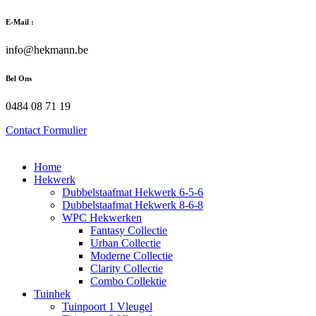
Zum
E-Mail :
Inhalt
wechseln
info@hekmann.be
Bel Ons
0484 08 71 19
Contact Formulier
Home
Hekwerk
Dubbelstaafmat Hekwerk 6-5-6
Dubbelstaafmat Hekwerk 8-6-8
WPC Hekwerken
Fantasy Collectie
Urban Collectie
Moderne Collectie
Clarity Collectie
Combo Collektie
Tuinhek
Tuinpoort 1 Vleugel