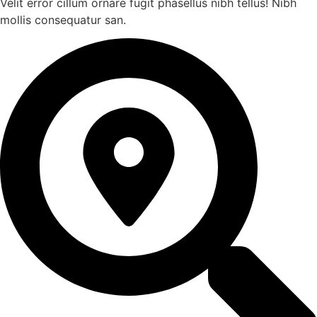
Velit error cillum ornare fugit phasellus nibh tellus! Nibh
mollis consequatur san.